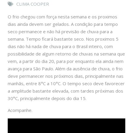
CLIMA COOPER
O frio chegou com força nesta semana e os proximos
dias ainda devem ser gelados. A condição para tempo
seco permanece e não há previsão de chuva para a
semana. Tempo ficará bastante seco. Nos proximos 5
dias não há nada de chuva para o Brasil inteiro, com
possibilidade de algum retorno de chuvas na semana que
vem, a partir do dia 20, para por enquanto ela ainda nem
avança para São Paulo. Além da ausência de chuva, o frio
deve permanecer nos próximos dias, principalmente nas
manhãs, entre 8°C a 10°C. O tempo seco deve favorecer
a amplitude bastante elevada, com tardes próximas dos
30°C, principalmente depois do dia 15.
Acompanhe.