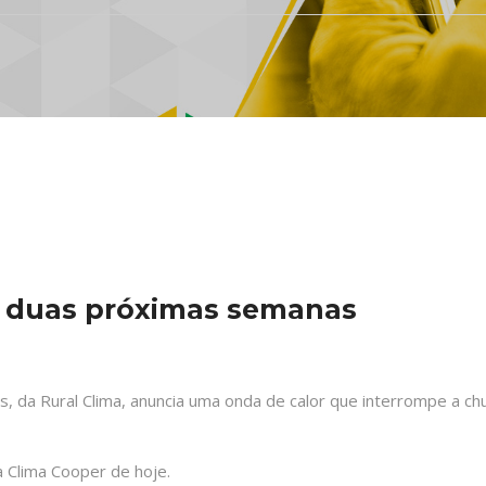
s duas próximas semanas
 da Rural Clima, anuncia uma onda de calor que interrompe a ch
 Clima Cooper de hoje.