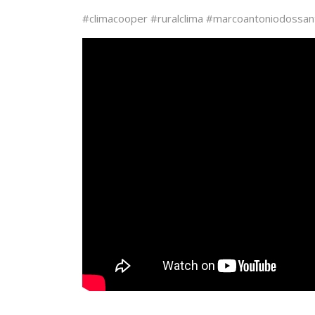
#climacooper #ruralclima #marcoantoniodossan