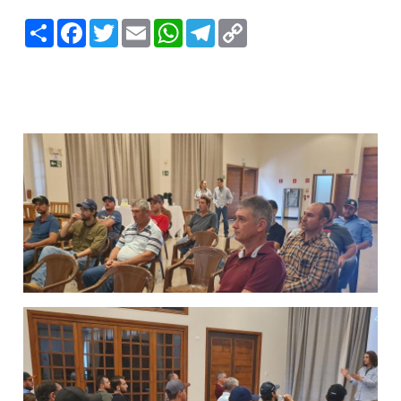
Compartilhar
Facebook
Twitter
Email
WhatsApp
Telegram
Copy
Link