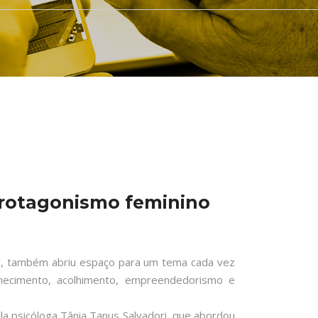
protagonismo feminino
l, também abriu espaço para um tema cada vez
nhecimento, acolhimento, empreendedorismo e
 psicóloga Tânia Tanus Salvadori, que abordou