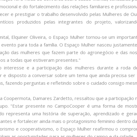
ocional e do fortalecimento das relações familiares e profissiona
ecer e prestigiar o trabalho desenvolvido pelas Mulheres de O
entícios produzidos pelas integrantes do projeto, valori
tal, Elquiner Oliveira, o Espaço Mulher tornou-se um importan
vento para toda a família. O Espaço Mulher nasceu justamente
ização das mulheres que fazem parte do agronegócio e das nos
mos a todas que estiveram presentes."
 o interesse e a participação das mulheres durante a roda d
or e disposto a conversar sobre um tema que ainda precisa ser 
as, fazendo perguntas e refletindo sobre o cuidado consigo mes
a Coopermota, Damares Zardetto, ressaltou que a participaçã
grupo. "Estar presente no CampoCooper é uma forma de mostrar
do representa uma história de superação, aprendizado e gera
tantes e fortalecer ainda mais o protagonismo feminino dentro 
dorismo e cooperativismo, o Espaço Mulher reafirmou o comp
mpliam as oportunidades para as mulheres do campo e da cidade.