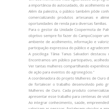
a importância do autocuidado, do acolhimento em
Além da palestra, o público também pôde conh
comercializando produtos artesanais e alim
oportunidades de renda para diversas famílias.
Para o gestor da Unidade Coopermota de Palmi
objetivo sempre foi fazer do CampoCooper um e
ambiente de acolhimento, informação e valor
participação expressiva do público e agradece
A psicóloga Tânia Tanus Salvadori destacou
Encontramos um público participativo, acolhed
Ver tantas mulheres compartilhando experiênci
de ação para eventos do agronegócio."
A coordenadora do projeto Mulheres de Ouro d
de fortalecer o trabalho desenvolvido pelo 
Mulheres de Ouro. Cada produto comercializa
apresentar esse trabalho para centenas de visi
Ao integrar conhecimento, saúde, empreende
valorizam as pessoas, fortalecem vínculos e a