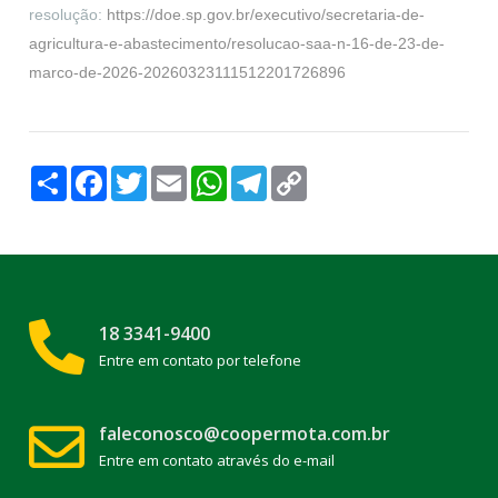
resolução:
https://doe.sp.gov.br/executivo/secretaria-de-
agricultura-e-abastecimento/resolucao-saa-n-16-de-23-de-
marco-de-2026-20260323111512201726896
Compartilhar
Facebook
Twitter
Email
WhatsApp
Telegram
Copy
Link
18 3341-9400
Entre em contato por telefone
faleconosco@coopermota.com.br
Entre em contato através do e-mail