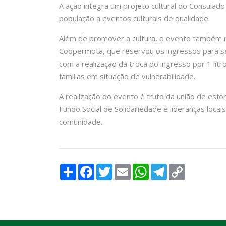
A ação integra um projeto cultural do Consulado 
população a eventos culturais de qualidade.
Além de promover a cultura, o evento também ref
Coopermota, que reservou os ingressos para se
com a realização da troca do ingresso por 1 lit
famílias em situação de vulnerabilidade.
A realização do evento é fruto da união de esf
Fundo Social de Solidariedade e lideranças loca
comunidade.
Compartilhar
Facebook
Twitter
Email
WhatsApp
Telegram
Copy
Link