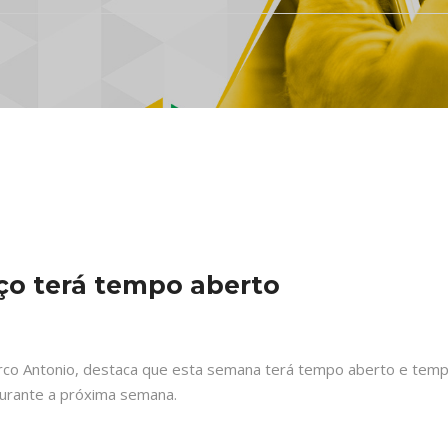
ço terá tempo aberto
co Antonio, destaca que esta semana terá tempo aberto e tempera
durante a próxima semana.