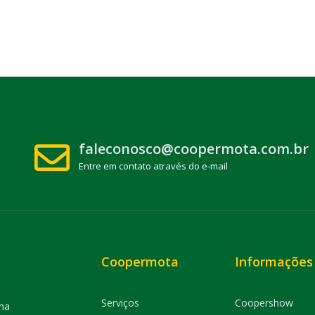
faleconosco@coopermota.com.br
Entre em contato através do e-mail
Coopermota
Informações
Serviços
Coopershow
ma