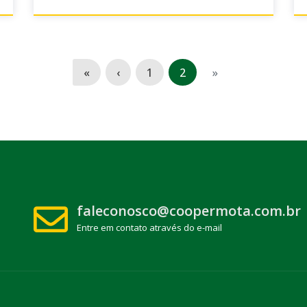
(current)
«
‹
1
2
»
faleconosco@coopermota.com.br
Entre em contato através do e-mail